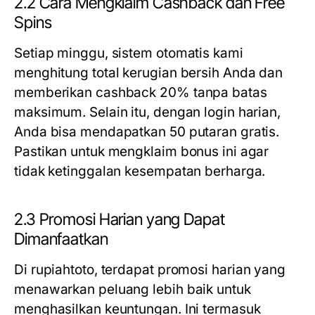
2.2 Cara Mengklaim Cashback dan Free
Spins
Setiap minggu, sistem otomatis kami
menghitung total kerugian bersih Anda dan
memberikan cashback 20% tanpa batas
maksimum. Selain itu, dengan login harian,
Anda bisa mendapatkan 50 putaran gratis.
Pastikan untuk mengklaim bonus ini agar
tidak ketinggalan kesempatan berharga.
2.3 Promosi Harian yang Dapat
Dimanfaatkan
Di
rupiahtoto
, terdapat promosi harian yang
menawarkan peluang lebih baik untuk
menghasilkan keuntungan. Ini termasuk