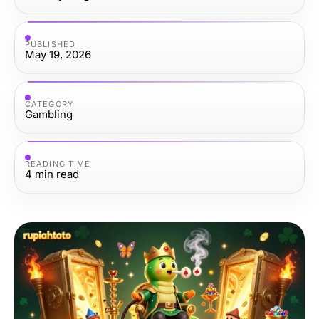
PUBLISHED
May 19, 2026
CATEGORY
Gambling
READING TIME
4
min read