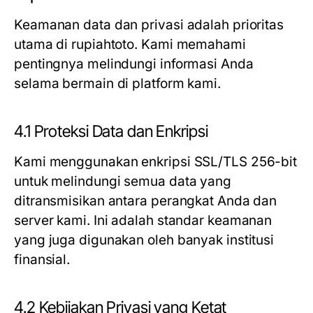
Keamanan data dan privasi adalah prioritas
utama di
rupiahtoto
. Kami memahami
pentingnya melindungi informasi Anda
selama bermain di platform kami.
4.1 Proteksi Data dan Enkripsi
Kami menggunakan enkripsi SSL/TLS 256-bit
untuk melindungi semua data yang
ditransmisikan antara perangkat Anda dan
server kami. Ini adalah standar keamanan
yang juga digunakan oleh banyak institusi
finansial.
4.2 Kebijakan Privasi yang Ketat