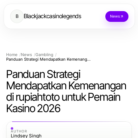
Blackjackcasinolegends
B
News
Home
News
Gambling
Panduan Strategi Mendapatkan Kemenangan di rupiahtoto untuk Pemain Kasino 2026
Panduan Strategi
Mendapatkan Kemenangan
di rupiahtoto untuk Pemain
Kasino 2026
AUTHOR
Lindsey Singh