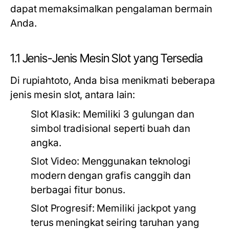
dapat memaksimalkan pengalaman bermain
Anda.
1.1 Jenis-Jenis Mesin Slot yang Tersedia
Di
rupiahtoto
, Anda bisa menikmati beberapa
jenis mesin slot, antara lain:
Slot Klasik:
Memiliki 3 gulungan dan
simbol tradisional seperti buah dan
angka.
Slot Video:
Menggunakan teknologi
modern dengan grafis canggih dan
berbagai fitur bonus.
Slot Progresif:
Memiliki jackpot yang
terus meningkat seiring taruhan yang