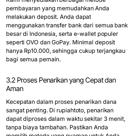
pembayaran yang memudahkan Anda
melakukan deposit. Anda dapat
menggunakan transfer bank dari semua bank
besar di Indonesia, serta e-wallet populer
seperti OVO dan GoPay. Minimal deposit
hanya Rp10.000, sehingga cukup terjangkau
bagi semua pemain.
3.2 Proses Penarikan yang Cepat dan
Aman
Kecepatan dalam proses penarikan dana
sangat penting. Di
rupiahtoto
, penarikan
dapat diproses dalam waktu sekitar 3 menit,
tanpa biaya tambahan. Pastikan Anda
memilih metode yang nyaman untuk Anda