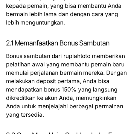
kepada pemain, yang bisa membantu Anda
bermain lebih lama dan dengan cara yang
lebih menguntungkan.
2.1 Memanfaatkan Bonus Sambutan
Bonus sambutan dari
rupiahtoto
memberikan
pelatihan awal yang membantu pemain baru
memulai perjalanan bermain mereka. Dengan
melakukan deposit pertama, Anda bisa
mendapatkan bonus 150% yang langsung
dikreditkan ke akun Anda, memungkinkan
Anda untuk menjelajahi berbagai permainan
yang tersedia.