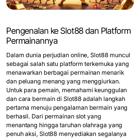
Pengenalan ke Slot88 dan Platform
Permainannya
Dalam dunia perjudian online,
Slot88
muncul
sebagai salah satu platform terkemuka yang
menawarkan berbagai permainan menarik
dan peluang menang yang menggiurkan.
Untuk para pemain, memahami keunggulan
dan cara bermain di Slot88 adalah langkah
pertama menuju pengalaman bermain yang
berhasil. Dari permainan slot yang
menantang hingga taruhan olahraga yang
penuh aksi, Slot88 menyediakan segalanya