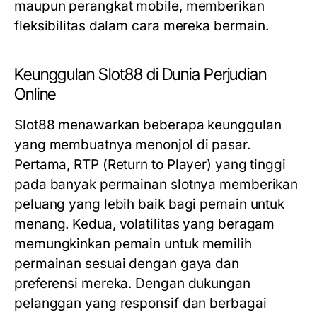
maupun perangkat mobile, memberikan
fleksibilitas dalam cara mereka bermain.
Keunggulan Slot88 di Dunia Perjudian
Online
Slot88 menawarkan beberapa keunggulan
yang membuatnya menonjol di pasar.
Pertama, RTP (Return to Player) yang tinggi
pada banyak permainan slotnya memberikan
peluang yang lebih baik bagi pemain untuk
menang. Kedua, volatilitas yang beragam
memungkinkan pemain untuk memilih
permainan sesuai dengan gaya dan
preferensi mereka. Dengan dukungan
pelanggan yang responsif dan berbagai