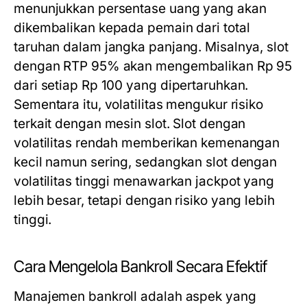
menunjukkan persentase uang yang akan
dikembalikan kepada pemain dari total
taruhan dalam jangka panjang. Misalnya, slot
dengan RTP 95% akan mengembalikan Rp 95
dari setiap Rp 100 yang dipertaruhkan.
Sementara itu, volatilitas mengukur risiko
terkait dengan mesin slot. Slot dengan
volatilitas rendah memberikan kemenangan
kecil namun sering, sedangkan slot dengan
volatilitas tinggi menawarkan jackpot yang
lebih besar, tetapi dengan risiko yang lebih
tinggi.
Cara Mengelola Bankroll Secara Efektif
Manajemen bankroll adalah aspek yang